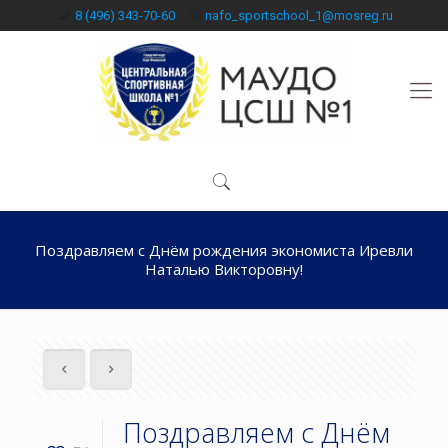
8 (496) 343-70-60
nafo_sportschool_1@mosreg.ru
Поздравляем с Днём рождения экономиста Иревли
Наталью Викторовну!
Поздравляем с Днём