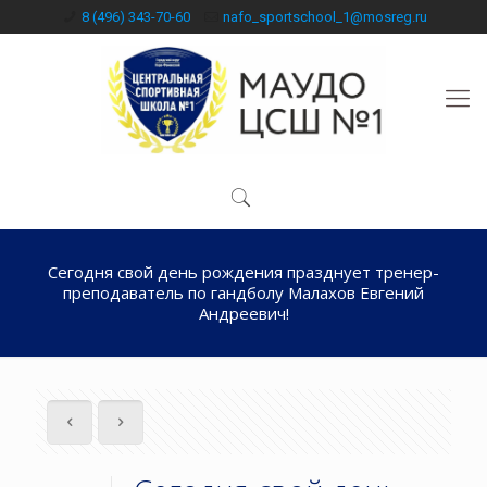
8 (496) 343-70-60
nafo_sportschool_1@mosreg.ru
Сегодня свой день рождения празднует тренер-
преподаватель по гандболу Малахов Евгений
Андреевич!