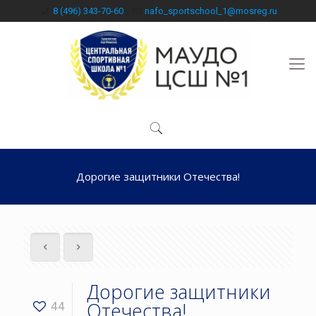
8 (496) 343-70-60
nafo_sportschool_1@mosreg.ru
Дорогие защитники Отечества!
Дорогие защитники
Отечества!
44