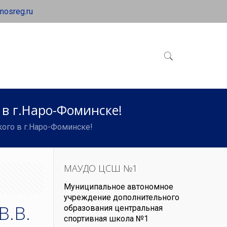
mosreg.ru
 в г.Наро-Фоминске!
кого в г.Наро-Фоминске!
МАУДО ЦСШ №1
Муниципальное автономное
учреждение дополнительного
В.В.
образования центральная
спортивная школа №1