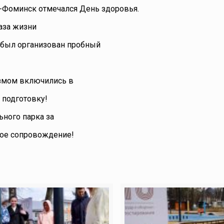
ро-Фоминск отмечался День здоровья.
аза жизни
 был организован пробный
иазмом включились в
 подготовку!
ного парка за
ое сопровождение!