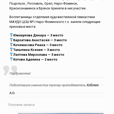
Подольск , Рославль, Орел, Наро-Фоминск,
Краснознаменск и Брянск приняли в них участие.
Воспитанницы отделения художественной гимнастики
МАУДО ЦСШ №1 Наро-Фоминского г.о. заняли следующие
призовые места:
Юмакулова Динара — 3 место
Бархатова Анастасия — 3 место
Кочемасова Риана — 3 место
Талыпина Ксения — 3 место
Лаптева Мирослава — 3 место
Котова Аделина — 2 место
Поздравляем!
Подготовила гимнасток тренер-преподаватель
Кобзева
А.О.
Похожие записи