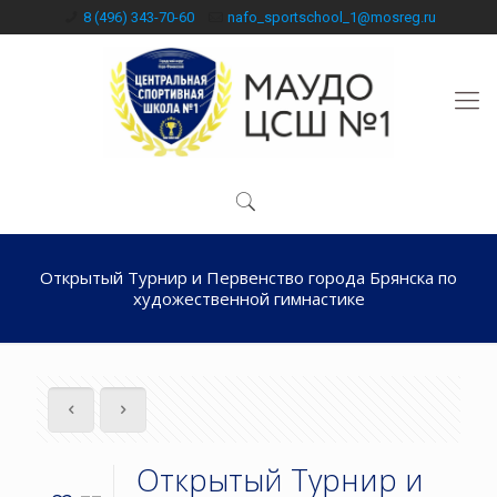
8 (496) 343-70-60
nafo_sportschool_1@mosreg.ru
Открытый Турнир и Первенство города Брянска по
художественной гимнастике
Открытый Турнир и