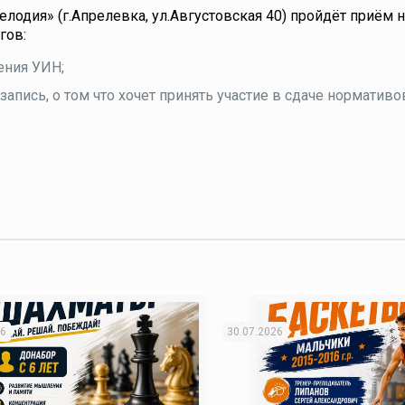
Мелодия» (г.Апрелевка, ул.Августовская 40) пройдёт приём
гов:
чения УИН;
 запись, о том что хочет принять участие в сдаче нормативо
26
30.07.2026