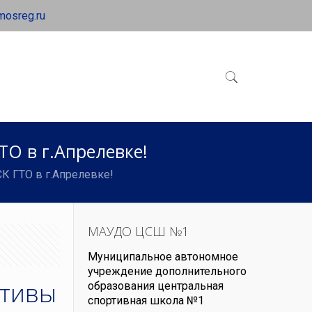
mosreg.ru
О в г.Апрелевке!
К ГТО в г.Апрелевке!
МАУДО ЦСШ №1
Муниципальное автономное
учреждение дополнительного
ативы
образования центральная
спортивная школа №1