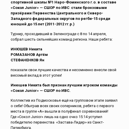
спортивной школы №1 Наро-Фоминского г.о. в составе
«Сокол Junior» — СШОР по ИВС стали бронзовыми
призёрами Первенства Центрального и Северо-
Западного федеральных округов по регби-15 среди
юношей до 15 лет (2011-2012 гг.р.)
Турнир, проходивший в Зеленограде с 8 по 14 апреля,
собрал шесть сильнейших команд региона. Наши ребята:
ИНЮШЕВ Никита
РОМАЗАНОВ Артём
СТЕФАНЕНКОВ Ян
показали свои лучшие качества и несомненно внесли свой
весомый вклад в этот успех!
Инюшев Никита был признан лучшим игроком команды
«Сокол Junior» — СШОР по ИВС.
Коллектив из Подмосковья ещё на групповом этапе заявил
о себе! Обыграв всех своих соперников, ребята с первого
места в группе «А» вышли в полуфинал соревнований!
Где «Сокол Junior» лишь на одно очко 15:14 уступил
победителю первенства «Застава-Лидер» из Санкт-
Петербурга.