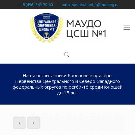
8 (496) 343-70-60
nafo_sportschool_1@mosreg.ru
Наши воспитанники бронзовые призёры
Первенства Центрального и Северо-Западного
федеральных округов по регби-15 среди юношей
до 15 лет