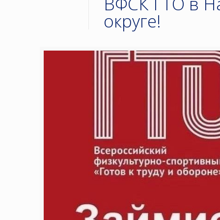
ВФСК ГТО в Н
округе!