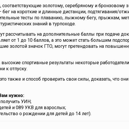
, соответствующие золотому, серебряному и бронзовому з
 бег на короткие и длинные дистанции, подтягивания/отж
нительные тесты по плаванию, лыжному бегу, прыжкам, ме
туристических знаний в турпоходе.
ут рассчитывать на дополнительные баллы при подаче до
ляет от 1 до 10 баллов, а это может стать большим подспо
вшие золотой значок ГТО, могут претендовать на повышен
а высокие спортивные результаты некоторые работодател
и к отпуску.
это также и способ проверить свои силы, доказать, что он
Вам нужно:
и получить УИН;
етей и 089 УКВ для взрослых;
ельство о рождении для детей до 14 лет).