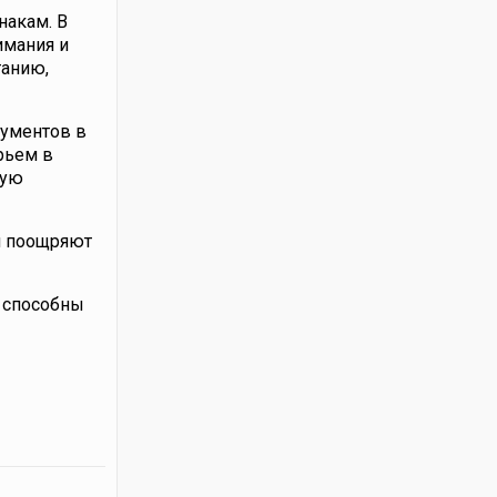
накам. В
имания и
танию,
кументов в
рьем в
ную
и поощряют
и способны