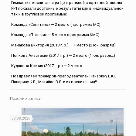
Гимнастки-воспитанницы Центральной спортивной школы
№1 показали достойные результаты как в индивидуальной,
так и в групповой программе:
Команда «Селятино» — 2 место (программа МС)
Команда «Пташки» — 5 место (программа КМС)
Манакова Виктория (2018 г. р.) — 1 место (2 юн. разряд)
Попкова Анастасия (2017 г. р.) — 2 место (1 юн. разряд)
Кудякова Ксения (2017 г. р.) — 2 место
Поздравляем тренеров-преподавателей Панарину Е.Ю.,
Панарину К.В., Матийко В.Я. и их воспитанниц!!
Похожие записи
03.08.2026