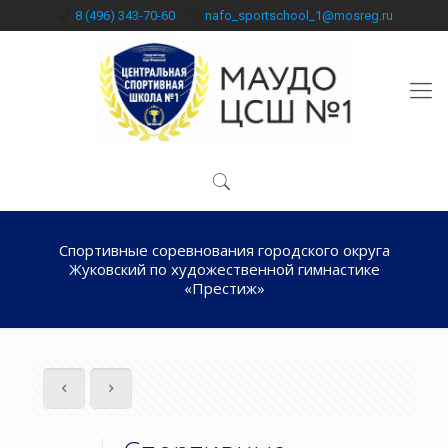
8 (496) 343-70-60
nafo_sportschool_1@mosreg.ru
Спортивные соревнования городского округа
Жуковский по художественной гимнастике
«Престиж»