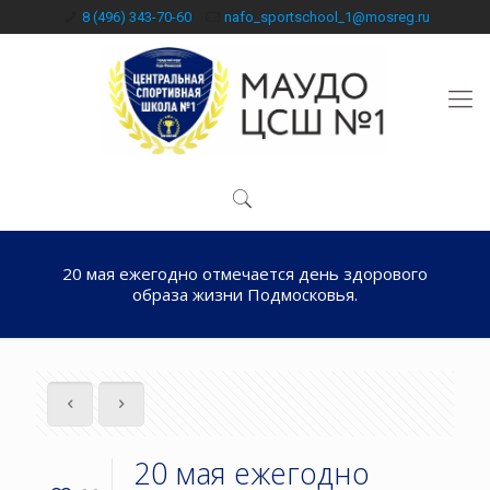
8 (496) 343-70-60
nafo_sportschool_1@mosreg.ru
20 мая ежегодно отмечается день здорового
образа жизни Подмосковья.
20 мая ежегодно