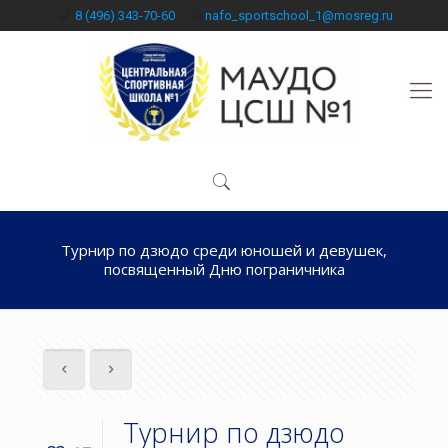
8 (496) 343-70-60
nafo_sportschool_1@mosreg.ru
Турнир по дзюдо среди юношей и девушек,
посвященный Дню пограничника
Турнир по дзюдо