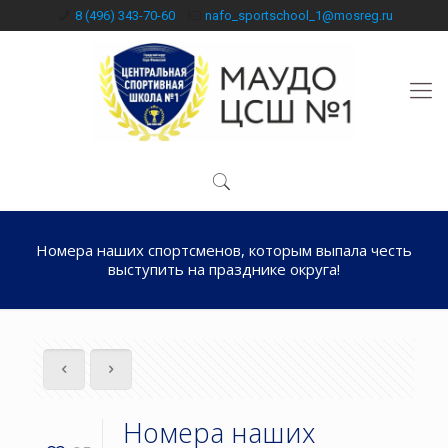
8 (496) 343-70-60
nafo_sportschool_1@mosreg.ru
Номера наших спортсменов, которым выпала честь
выступить на празднике округа!
Номера наших