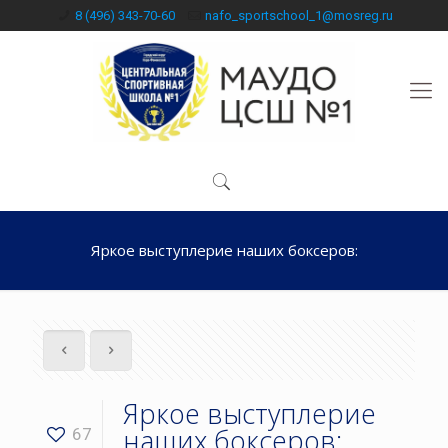
8 (496) 343-70-60
nafo_sportschool_1@mosreg.ru
Яркое выступлерие наших боксеров:
Яркое выступлерие
наших боксеров:
67