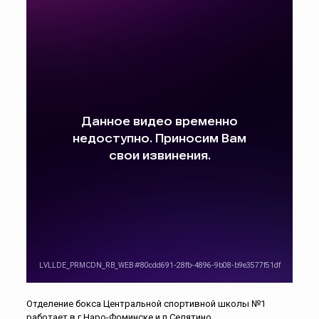
Отделение бокса Центральной спортивной школы №1
работает в г.Наро-Фоминске и п.Селятино.