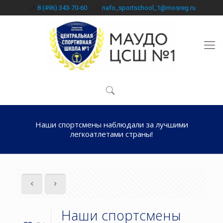
8 (496) 343-70-60
nafo_sportschool_1@mosreg.ru
Наши спортсмены наблюдали за лучшими
легкоатлетами страны!
Наши спортсмены