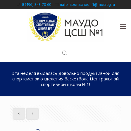
8 (496) 343-70-60
nafo_sportschool_1@mosreg.ru
Эта неделя выдалась довольно продуктивной для
спортсменок отделения баскетбола Центральной
спортивной школы №1!