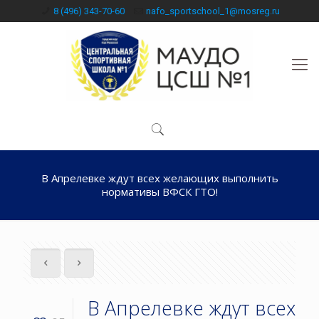
8 (496) 343-70-60
nafo_sportschool_1@mosreg.ru
В Апрелевке ждут всех желающих выполнить
нормативы ВФСК ГТО!
В Апрелевке ждут всех