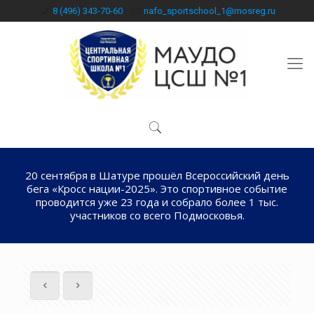
8 (496) 343-70-60
nafo_sportschool_1@mosreg.ru
20 сентября в Шатуре прошёл Всероссийский день
бега «Кросс нации-2025». Это спортивное событие
проводится уже 23 года и собрало более 1 тыс.
участников со всего Подмосковья.