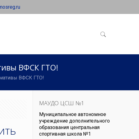
mosreg.ru
тивы ВФСК ГТО!
рмативы ВФСК ГТО!
МАУДО ЦСШ №1
Муниципальное автономное
учреждение дополнительного
ить
образования центральная
спортивная школа №1