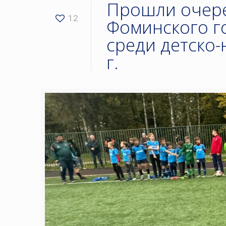
Прошли очере
12
Фоминского го
среди детско
г.