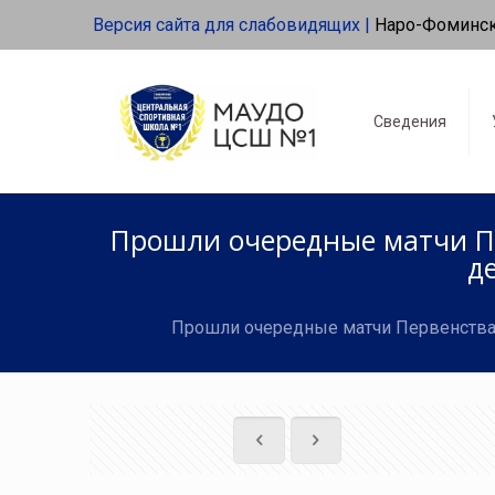
Версия сайта для слабовидящих |
Наро-Фоминс
Сведения
Прошли очередные матчи Пе
д
Прошли очередные матчи Первенства 