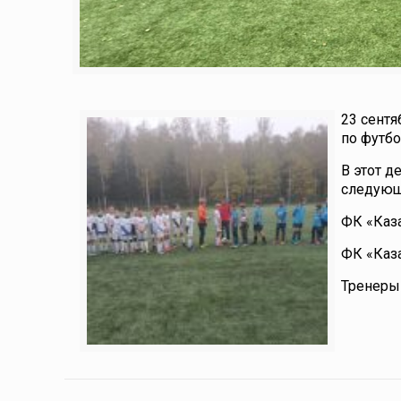
23 сент
по футбо
В этот д
следующ
ФК «Каза
ФК «Каза
Тренеры-