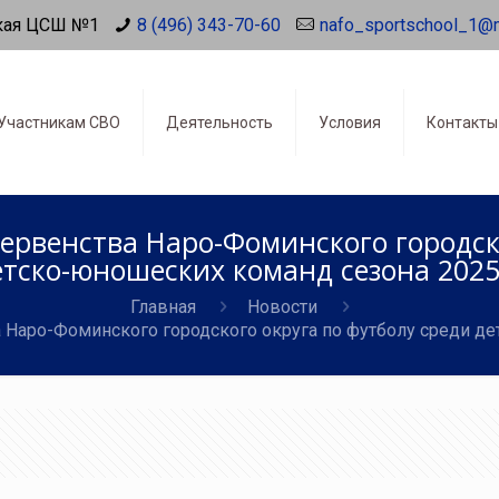
кая ЦСШ №1
8 (496) 343-70-60
nafo_sportschool_1@
Участникам СВО
Деятельность
Условия
Контакты
рвенства Наро-Фоминского городско
етско-юношеских команд сезона 2025 
Главная
Новости
Наро-Фоминского городского округа по футболу среди дет