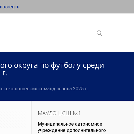
mosreg.ru
го округа по футболу среди
г.
ско-юношеских команд сезона 2025 г.
МАУДО ЦСШ №1
Муниципальное автономное
учреждение дополнительного