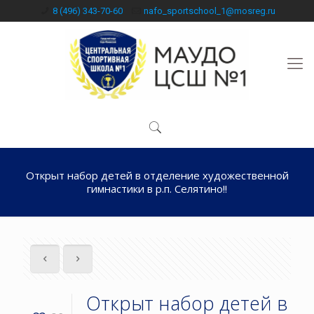
8 (496) 343-70-60
nafo_sportschool_1@mosreg.ru
Открыт набор детей в отделение художественной
гимнастики в р.п. Селятино!!
Открыт набор детей в