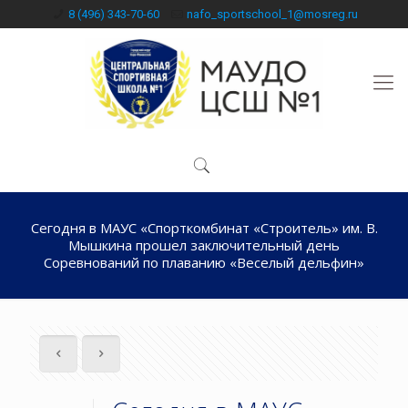
8 (496) 343-70-60
nafo_sportschool_1@mosreg.ru
Сегодня в МАУС «Спорткомбинат «Строитель» им. В.
Мышкина прошел заключительный день
Соревнований по плаванию «Веселый дельфин»