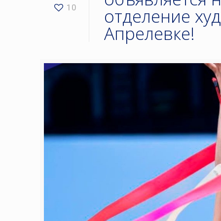
10
отделение ху
Апрелевке!