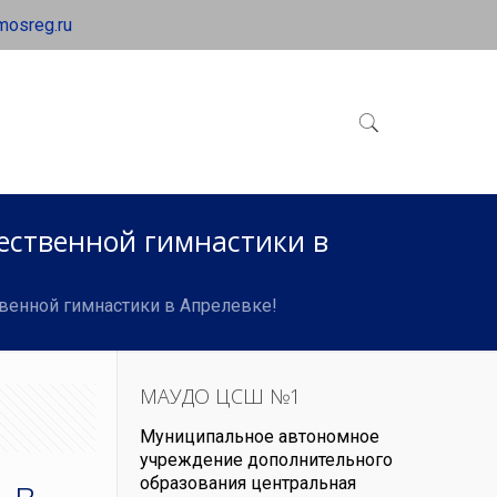
mosreg.ru
жественной гимнастики в
ственной гимнастики в Апрелевке!
МАУДО ЦСШ №1
Муниципальное автономное
учреждение дополнительного
 в
образования центральная