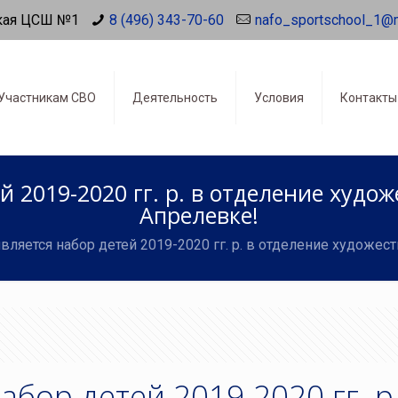
кая ЦСШ №1
8 (496) 343-70-60
nafo_sportschool_1@
Участникам СВО
Деятельность
Условия
Контакты
й 2019-2020 гг. р. в отделение худо
Апрелевке!
вляется набор детей 2019-2020 гг. р. в отделение художе
абор детей 2019-2020 гг. р.