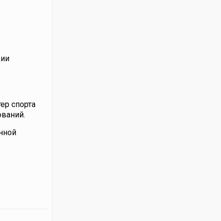
ции
ер спорта
ований.
енной