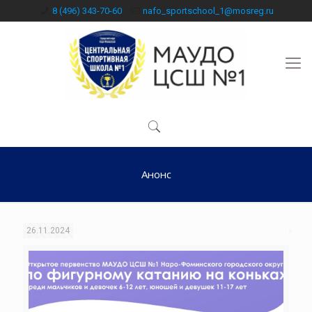
8 (496) 343-70-60
nafo_sportschool_1@mosreg.ru
Анонс
26.11.2024