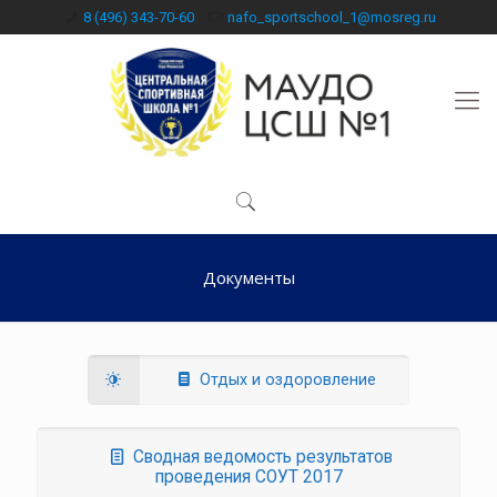
8 (496) 343-70-60
nafo_sportschool_1@mosreg.ru
Документы
Отдых и оздоровление
Сводная ведомость результатов
проведения СОУТ 2017